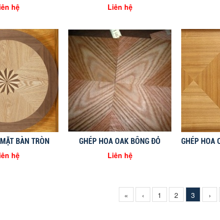
iên hệ
Liên hệ
 MẶT BÀN TRÒN
GHÉP HOA OAK BÔNG ĐỎ
iên hệ
Liên hệ
«
‹
1
2
3
›