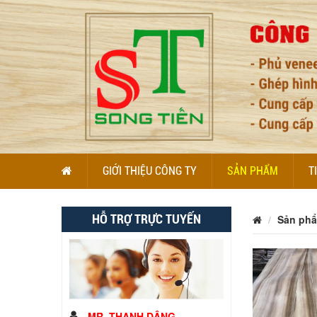
GIỚI THIỆU CÔNG TY
SẢN PHẨM
T
HỖ TRỢ TRỰC TUYẾN
Sản ph
MR. THANH DÂNG