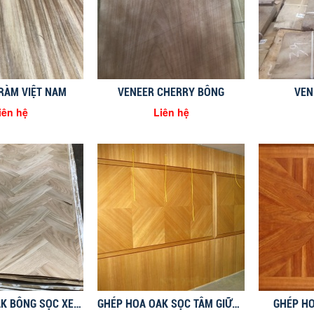
RÀM VIỆT NAM
VENEER CHERRY BÔNG
VEN
iên hệ
Liên hệ
GHÉP HOA OAK BÔNG SỌC XEN KẼ
GHÉP HOA OAK SỌC TÂM GIỮA VUÔNG GÓC
GHÉP H