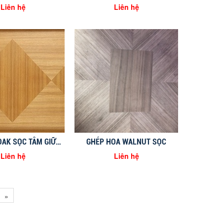
Liên hệ
Liên hệ
GHÉP HOA OAK SỌC TÂM GIỮA HÌNH CHỨ NHẬT
GHÉP HOA WALNUT SỌC
Liên hệ
Liên hệ
»