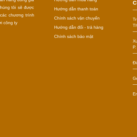
C
húng tôi sẽ được
Hướng dẫn thanh toán
các chương trình
Chính sách vận chuyển
Tr
i công ty
Th
Hướng dẫn đổi - trả hàng
Chính sách bảo mật
Xư
P.
Đi
Gọ
E