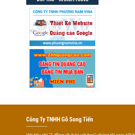
Công Ty TNHH Gỗ Song Tiến
Với tiêu chí "1 đồng sẽ ở lại với bạn" chúng tôi cam kết