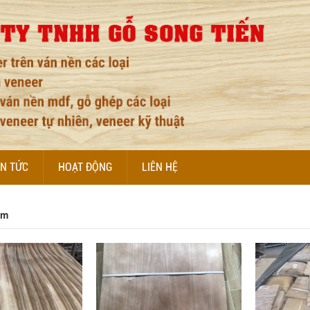
IN TỨC
HOẠT ĐỘNG
LIÊN HỆ
ẩm