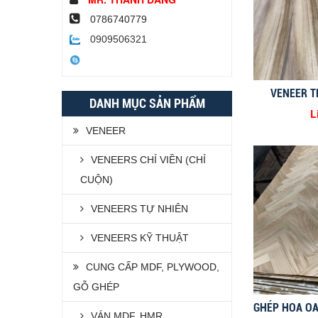
0786740779
0909506321
VENEER T
DANH MỤC SẢN PHẨM
L
VENEER
VENEERS CHỈ VIỀN (CHỈ
CUỘN)
VENEERS TỰ NHIÊN
VENEERS KỸ THUẬT
CUNG CẤP MDF, PLYWOOD,
GỖ GHÉP
VÁN MDF, HMR