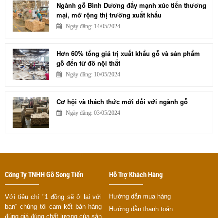
Ngành gỗ Bình Dương đẩy mạnh xúc tiến thương
mại, mở rộng thị trường xuất khẩu
Ngày đăng: 14/05/2024
Hơn 60% tổng giá trị xuất khẩu gỗ và sản phẩm
gỗ đến từ đồ nội thất
Ngày đăng: 10/05/2024
Cơ hội và thách thức mới đối với ngành gỗ
Ngày đăng: 03/05/2024
Công Ty TNHH Gỗ Song Tiến
Hỗ Trợ Khách Hàng
Hướng dẫn mua hàng
Với tiêu chí "1 đồng sẽ ở lại với
bạn" chúng tôi cam kết bán hàng
Hướng dẫn thanh toán
đúng giá đúng chất lượng của sản