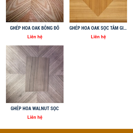
GHÉP HOA OAK BÔNG ĐỎ
GHÉP HOA OAK SỌC TÂM GIỮA HÌNH CHỨ NHẬT
Liên hệ
Liên hệ
GHÉP HOA WALNUT SỌC
Liên hệ