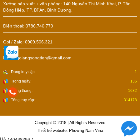
Xưởng sản xuất + văn phòng: 140 Nguyễn Thị Minh Khai, P. Tân
Đông Hiệp, TP. Dĩ An, Bình Dương.
Điện thoại: 0786.740.779
Gọi / Zalo: 0909.506.321
Email: golangsongtien@gmail.com
Đang truy cập:
1
Trong ngày:
136
Trong tháng:
1682
Tổng truy cập:
314178
Copyright © 2018 | All Rights Reserved
Thiết kế website: Phương Nam Vina
UA-140489286-1