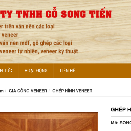
IN TỨC
HOẠT ĐỘNG
LIÊN HỆ
ẩm
GIA CÔNG VENEER
GHÉP HÌNH VENEER
GHÉP 
Mã: SON