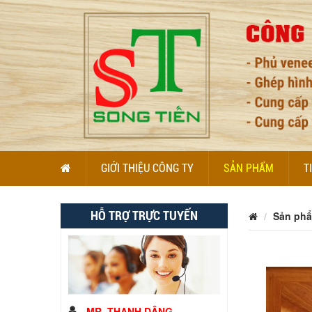
GIỚI THIỆU CÔNG TY
SẢN PHẨM
T
HỖ TRỢ TRỰC TUYẾN
Sản ph
MR. THANH DÂNG