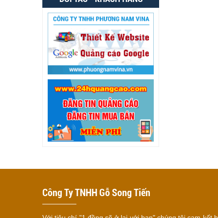
Công Ty TNHH Gỗ Song Tiến
Với tiêu chí "1 đồng sẽ ở lại với bạn" chúng tôi cam kết