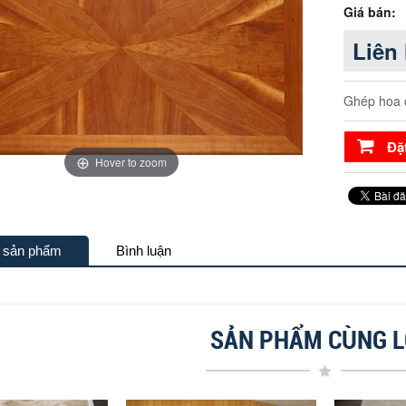
Giá bán:
Liên
Ghép hoa 
Đặ
Hover to zoom
n sản phẩm
Bình luận
SẢN PHẨM CÙNG L