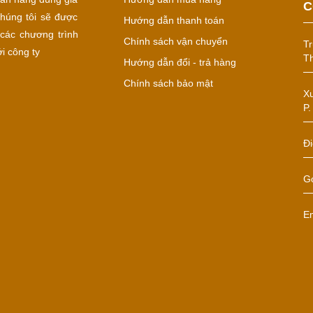
C
húng tôi sẽ được
Hướng dẫn thanh toán
các chương trình
Chính sách vận chuyển
Tr
i công ty
Th
Hướng dẫn đổi - trả hàng
Chính sách bảo mật
Xư
P.
Đi
Gọ
E