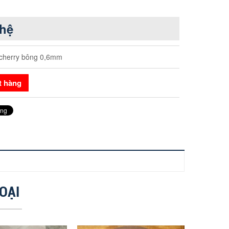
 hệ
cherry bông 0,6mm
t hàng
OẠI