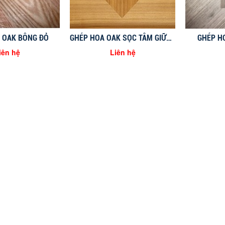
 OAK BÔNG ĐỎ
GHÉP HOA OAK SỌC TÂM GIỮA HÌNH CHỨ NHẬT
GHÉP H
iên hệ
Liên hệ