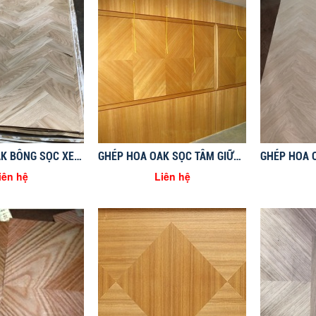
GHÉP HOA OAK BÔNG SỌC XEN KẼ
GHÉP HOA OAK SỌC TÂM GIỮA VUÔNG GÓC
iên hệ
Liên hệ