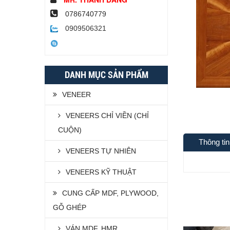
0786740779
0909506321
DANH MỤC SẢN PHẨM
VENEER
VENEERS CHỈ VIỀN (CHỈ
CUỘN)
Thông ti
VENEERS TỰ NHIÊN
VENEERS KỸ THUẬT
CUNG CẤP MDF, PLYWOOD,
GỖ GHÉP
VÁN MDF, HMR