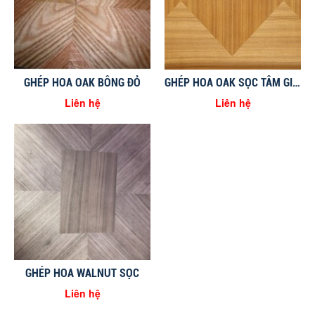
GHÉP HOA OAK BÔNG ĐỎ
GHÉP HOA OAK SỌC TÂM GIỮA HÌNH CHỨ NHẬT
Liên hệ
Liên hệ
GHÉP HOA WALNUT SỌC
Liên hệ