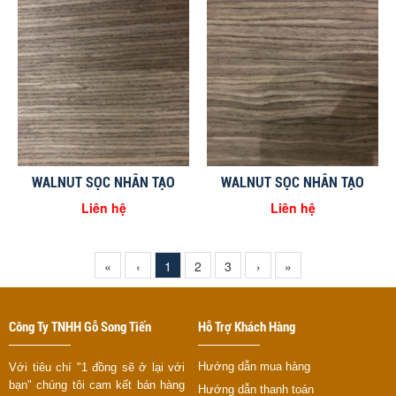
WALNUT SỌC NHÂN TẠO
WALNUT SỌC NHÂN TẠO
Liên hệ
Liên hệ
«
‹
1
2
3
›
»
Công Ty TNHH Gỗ Song Tiến
Hỗ Trợ Khách Hàng
Hướng dẫn mua hàng
Với tiêu chí "1 đồng sẽ ở lại với
bạn" chúng tôi cam kết bán hàng
Hướng dẫn thanh toán