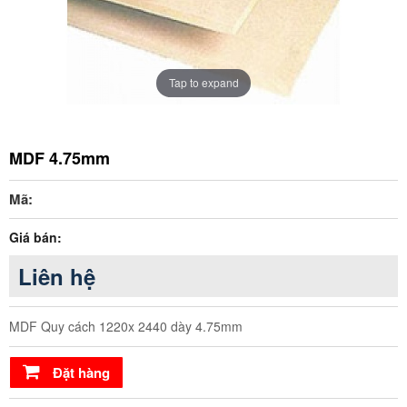
Tap to expand
MDF 4.75mm
Mã:
Giá bán:
Liên hệ
MDF Quy cách 1220x 2440 dày 4.75mm
Đặt hàng