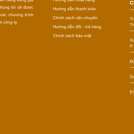
C
húng tôi sẽ được
Hướng dẫn thanh toán
các chương trình
Chính sách vận chuyển
Tr
i công ty
Th
Hướng dẫn đổi - trả hàng
Chính sách bảo mật
Xư
P.
Đi
Gọ
E