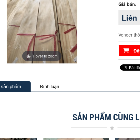
Giá bán:
Liên
Veneer thô
Đặ
Hover to zoom
n sản phẩm
Bình luận
SẢN PHẨM CÙNG L