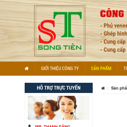
GIỚI THIỆU CÔNG TY
SẢN PHẨM
T
HỖ TRỢ TRỰC TUYẾN
Sản ph
MR. THANH DÂNG