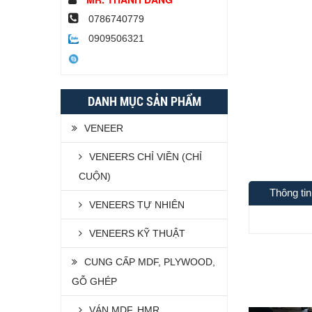
0786740779
0909506321
DANH MỤC SẢN PHẨM
VENEER
VENEERS CHỈ VIỀN (CHỈ
CUỘN)
Thông ti
VENEERS TỰ NHIÊN
VENEERS KỸ THUẬT
CUNG CẤP MDF, PLYWOOD,
GỖ GHÉP
VÁN MDF, HMR