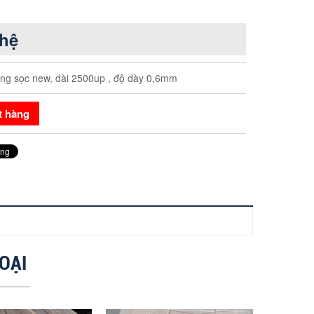
 hệ
ng sọc new, dài 2500up , độ dày 0,6mm
t hàng
OẠI