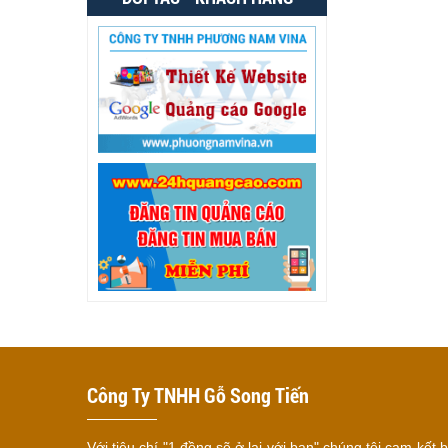
Công Ty TNHH Gỗ Song Tiến
Với tiêu chí "1 đồng sẽ ở lại với bạn" chúng tôi cam kết