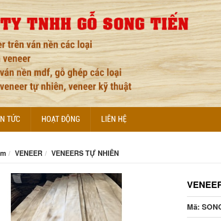
IN TỨC
HOẠT ĐỘNG
LIÊN HỆ
ẩm
VENEER
VENEERS TỰ NHIÊN
VENEE
Mã: SONG